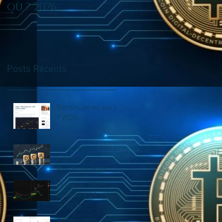
où ? 2026
en trading long
terme? Fais tu du
DCA?
Posts Récents
Bitcoin, on en est où
? 2026
tu ne reussis pas en
trading long terme?
Fais tu du DCA?
Pourquoi TRON
peut-être LA crypto
de 2026 ?
Bitcoin 2025 : Le