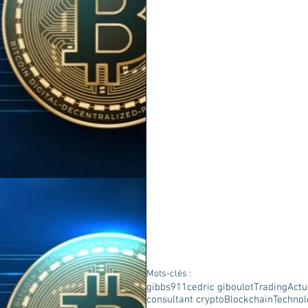
Mots-clés :
gibbs911
cedric giboulot
Trading
Actu
consultant crypto
Blockchain
Technol