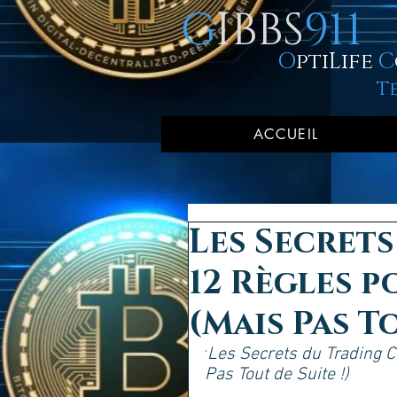
G
IBBS
911
O
ptiLife
C
T
ACCUEIL
Les Secrets
12 Règles p
(Mais Pas To
Les Secrets du Trading C
'
Pas Tout de Suite !)