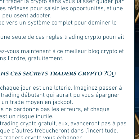
 trader la crypto sans vous laisser guider par 
es réflexes pour saisir les opportunités, et une 
 peu osent adopter. 
pe vers un système complet pour dominer le 
une seule de ces règles trading crypto pourrait 
ez-vous maintenant à ce meilleur blog crypto et 
ns l’ordre, gratuitement.
ns ces secrets traders crypto ?
Qu
haque jour est une loterie. Imaginez passer à 
 trading débutant qui aurait pu vous épargner 
 un trade moyen en jackpot. 
s ne pardonne pas les erreurs, et chaque 
t un risque inutile. 
rading crypto gratuit, eux, avanceront pas à pas 
 que d’autres trébucheront dans l’incertitude. 
s traders crypto vous échapper.