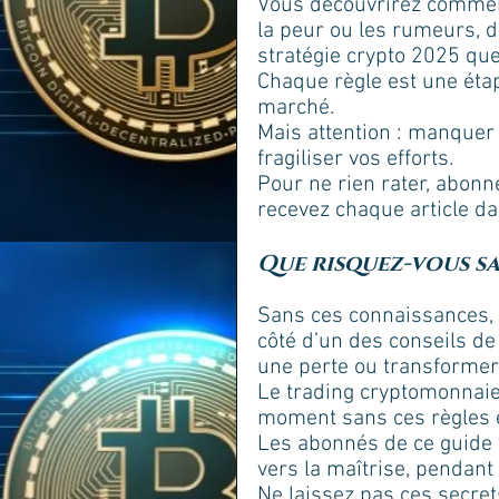
Vous découvrirez comment
la peur ou les rumeurs, d
stratégie crypto 2025 que
Chaque règle est une éta
marché. 
Mais attention : manquer 
fragiliser vos efforts. 
Pour ne rien rater, abonn
recevez chaque article da
Que risquez-vous sa
Sans ces connaissances, c
côté d’un des conseils de
une perte ou transformer
Le trading cryptomonnaie
moment sans ces règles es
Les abonnés de ce guide t
vers la maîtrise, pendant
Ne laissez pas ces secret