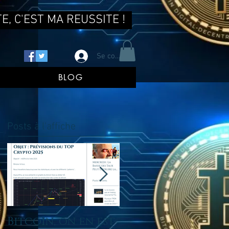
E, C'EST MA REUSSITE !
Se connecter
BLOG
Posts à l'affiche
Bitcoin, on en est
tu ne reussis pas