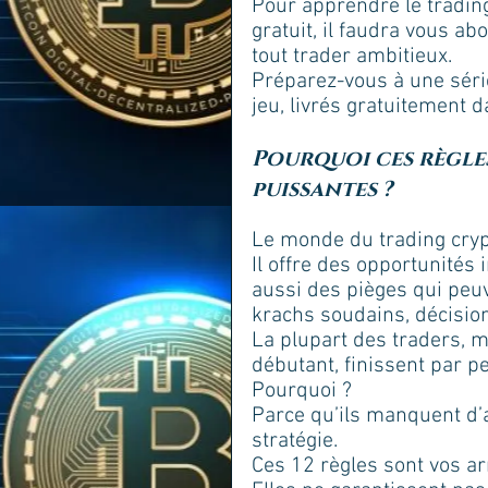
Pour apprendre le trading
gratuit, il faudra vous ab
tout trader ambitieux. 
Préparez-vous à une série
jeu, livrés gratuitement d
Pourquoi ces règles
puissantes ?
Le monde du trading cryp
Il offre des opportunités
aussi des pièges qui peuv
krachs soudains, décision
La plupart des traders, m
débutant, finissent par pe
Pourquoi ? 
Parce qu’ils manquent d’a
stratégie. 
Ces 12 règles sont vos a