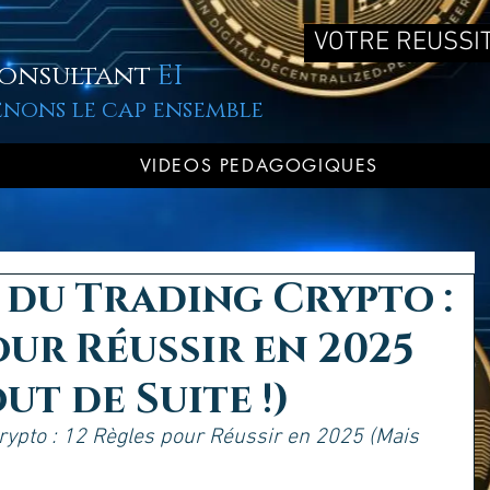
VOTRE REUSSIT
onsultant
EI
enons le cap ensemble
VIDEOS PEDAGOGIQUES
 du Trading Crypto :
our Réussir en 2025
ut de Suite !)
rypto : 12 Règles pour Réussir en 2025 (Mais 