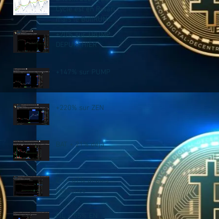
Cycle est en Retard,
mais le BullRUN
n’est PAS fini !
+20% sur TRUMP
DEPUIS HIER
+147% sur PUMP
+220% sur ZEN
BAT + 21% déjà....
ZK + 67% depuis
l'annonce
FIL + 55% EN