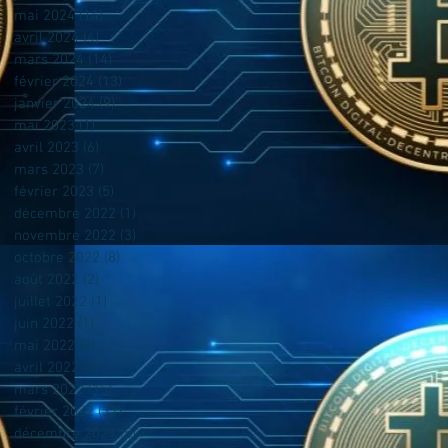
mai 2024
(14)
14 posts
avril 2024
(4)
4 posts
mars 2024
(14)
14 posts
février 2024
(13)
13 posts
janvier 2024
(9)
9 posts
mai 2023
(1)
1 post
avril 2023
(6)
6 posts
mars 2023
(7)
7 posts
février 2023
(5)
5 posts
décembre 2022
(1)
1 post
novembre 2022
(3)
3 posts
octobre 2022
(8)
8 posts
août 2022
(2)
2 posts
juillet 2022
(1)
1 post
juin 2022
(1)
1 post
mai 2022
(2)
2 posts
avril 2022
(5)
5 posts
mars 2022
(15)
15 posts
février 2022
(32)
32 posts
décembre 2021
(5)
5 posts