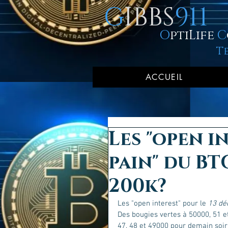
G
IBBS
911
O
ptiLife
C
T
ACCUEIL
Les "open in
pain" du BTC
200k?
Les "open interest" pour le
 13 d
Des bougies vertes à 50000, 51 et
47, 48 et 49000 pour demain soir 