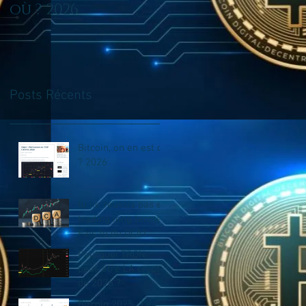
où ? 2026
en trading long
terme? Fais tu du
DCA?
Posts Récents
Bitcoin, on en est où
? 2026
tu ne reussis pas en
trading long terme?
Fais tu du DCA?
Pourquoi TRON
peut-être LA crypto
de 2026 ?
Bitcoin 2025 : Le