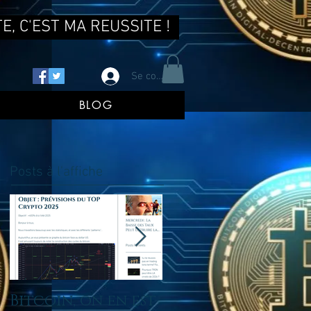
E, C'EST MA REUSSITE !
Se connecter
BLOG
Posts à l'affiche
Bitcoin, on en est
tu ne reussis pas