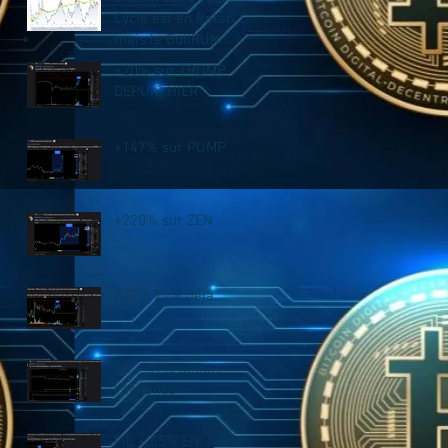
Cycle est en Retard,
mais le BullRUN
n’est PAS fini !
+20% sur TRUMP
DEPUIS HIER
+147% sur PUMP
+220% sur ZEN
BAT + 21% déjà....
ZK + 67% depuis
l'annonce
FIL + 55% EN