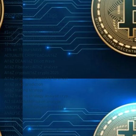
novembre 2021
(126)
126 posts
Rechercher par Tags
"Comment Fonctionnent les Liquidations ?
#TechnicalAnalysis
+100% potentiel
+71% en 10 jours
112000 USD
12 règles de trading crypto
15% en 15 jours
AAVE
ACTUALITE CRYPTO
ADA
AI16Z
AI16Z DCA
AI16Z Elliott Wave
AI16Z Fibonacci
AI16Z analyse
AI16Z crypto
AI16Z crypto 2025
AI16Z crypto analyse
AI16Z forecast
AI16Z price prediction
AI16Z trading strategy
AI16Z trading strategy analyse crypto AI16Z
ALT SEASON
AMP token analyse
ANALYSE CRYPTO
ANALYSE FETCH
ANALYSE ZK
APE
ARB
ARB TON BTC analyse 2025
ARB crypto analyse
ATH (All-Time High)
ATH LayerZero