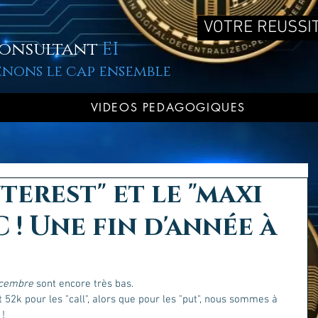
VOTRE REUSSIT
onsultant
EI
enons le cap ensemble
VIDEOS PEDAGOGIQUES
terest" et le "maxi
 ! Une fin d'année à
écembre
 sont encore très bas.  
 52k pour les "call", alors que pour les "put", nous sommes à 
! 