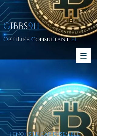
G
IBBS
911
O
ptiLife
C
onsultant
EI
Tenons le cap ensemble