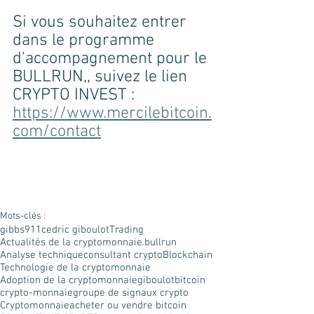
Si vous souhaitez entrer 
dans le programme 
d'accompagnement pour le 
BULLRUN,, suivez le lien 
CRYPTO INVEST :
https://www.mercilebitcoin.
com/contact
Mots-clés :
gibbs911
cedric giboulot
Trading
Actualités de la cryptomonnaie.
bullrun
Analyse technique
consultant crypto
Blockchain
Technologie de la cryptomonnaie
Adoption de la cryptomonnaie
giboulot
bitcoin
crypto-monnaie
groupe de signaux crypto
Cryptomonnaie
acheter ou vendre bitcoin