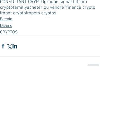
CONSULTANT CRYPTO
groupe signal bitcoin
cryptofamilly
acheter ou vendre?
finance crypto
impot crypto
impots cryptos
Bitcoin
Divers
CRYPTOS
Commentaires
Rédigez un commentaire...
Posts à l'affiche