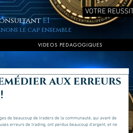
VOTRE REUSSIT
onsultant
EI
enons le cap ensemble
VIDEOS PEDAGOGIQUES
médier aux erreurs
!
es de beaucoup de traders de la communauté, qui avant de 
uses erreurs de trading, ont perdus beaucoup d'argent, et ne 