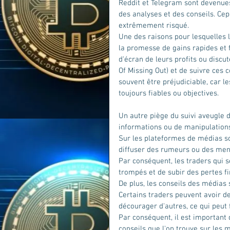
Reddit et Telegram sont devenues
des analyses et des conseils. Cep
extrêmement risqué.
Une des raisons pour lesquelles l
la promesse de gains rapides et f
d'écran de leurs profits ou discut
Of Missing Out) et de suivre ces 
souvent être préjudiciable, car l
toujours fiables ou objectives.
Un autre piège du suivi aveugle 
informations ou de manipulation
Sur les plateformes de médias soc
diffuser des rumeurs ou des mens
Par conséquent, les traders qui s
trompés et de subir des pertes f
De plus, les conseils des médias 
Certains traders peuvent avoir d
décourager d'autres, ce qui peut 
Par conséquent, il est important 
conseils que l'on trouve sur les 