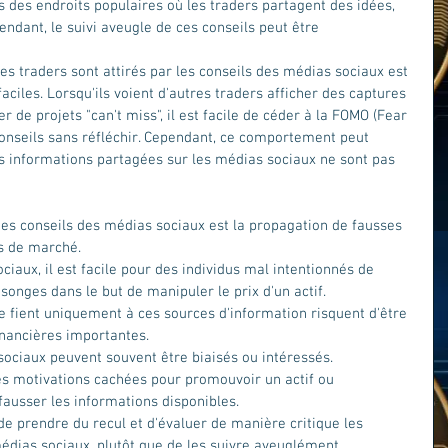
 des endroits populaires où les traders partagent des idées, 
endant, le suivi aveugle de ces conseils peut être 
es traders sont attirés par les conseils des médias sociaux est 
aciles. Lorsqu'ils voient d'autres traders afficher des captures 
er de projets "can't miss", il est facile de céder à la FOMO (Fear 
conseils sans réfléchir. Cependant, ce comportement peut 
es informations partagées sur les médias sociaux ne sont pas 
des conseils des médias sociaux est la propagation de fausses 
s de marché. 
iaux, il est facile pour des individus mal intentionnés de 
onges dans le but de manipuler le prix d'un actif. 
e fient uniquement à ces sources d'information risquent d'être 
inancières importantes.
sociaux peuvent souvent être biaisés ou intéressés. 
es motivations cachées pour promouvoir un actif ou 
fausser les informations disponibles. 
de prendre du recul et d'évaluer de manière critique les 
médias sociaux, plutôt que de les suivre aveuglément.