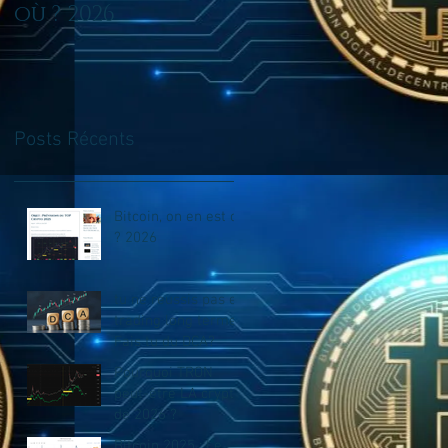
où ? 2026
en trading long
terme? Fais tu du
DCA?
Posts Récents
Bitcoin, on en est où
? 2026
tu ne reussis pas en
trading long terme?
Fais tu du DCA?
Pourquoi TRON
peut-être LA crypto
de 2026 ?
Bitcoin 2025 : Le