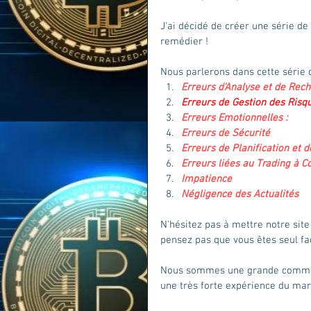
J'ai décidé de créer une série de
remédier ! 
Nous parlerons dans cette série d
Erreurs d'Analyse et de Rech
Erreurs de Gestion des Risq
Erreurs Emotionnelles :
.
Erreurs de Sécurité 
:
Erreurs de Planification et d
Erreurs liées au Trading à C
Impatience
 :
Négligence des Actualités
 :
N'hésitez pas à mettre notre site 
pensez pas que vous êtes seul fac
Nous sommes une grande communa
une très forte expérience du marc