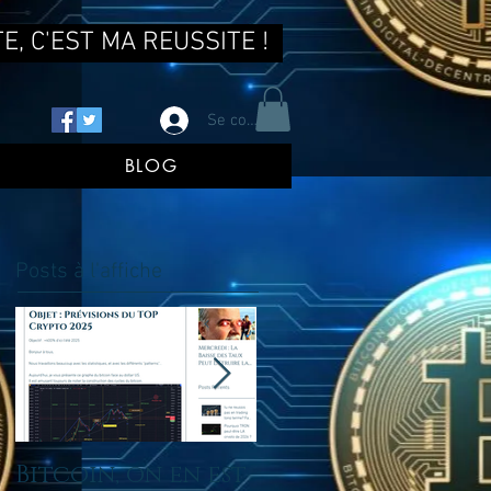
E, C'EST MA REUSSITE !
Se connecter
BLOG
Posts à l'affiche
Bitcoin, on en est
tu ne reussis pas