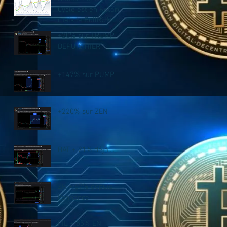
Cycle est en Retard,
mais le BullRUN
n’est PAS fini !
+20% sur TRUMP
DEPUIS HIER
+147% sur PUMP
+220% sur ZEN
BAT + 21% déjà....
ZK + 67% depuis
l'annonce
FIL + 55% EN