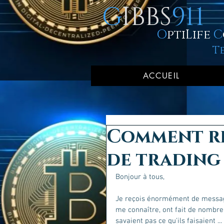
G
IBBS
911
O
ptiLife
C
T
ACCUEIL
Comment re
de trading 
Bonjour à tous, 
Je reçois énormément de messag
me connaître, ont fait de nombre
savaient pas ce qu'ils faisaient ...