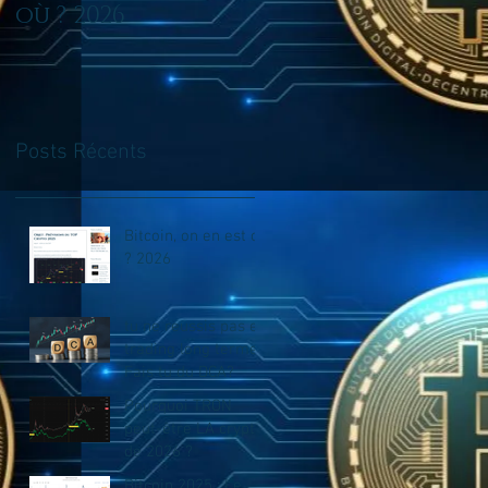
où ? 2026
en trading long
terme? Fais tu du
DCA?
Posts Récents
Bitcoin, on en est où
? 2026
tu ne reussis pas en
trading long terme?
Fais tu du DCA?
Pourquoi TRON
peut-être LA crypto
de 2026 ?
Bitcoin 2025 : Le