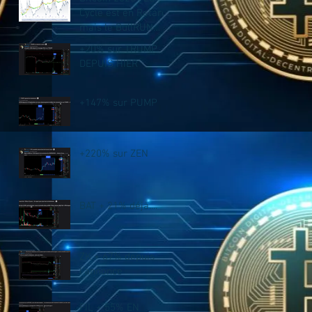
Cycle est en Retard,
mais le BullRUN
n’est PAS fini !
+20% sur TRUMP
DEPUIS HIER
+147% sur PUMP
+220% sur ZEN
BAT + 21% déjà....
ZK + 67% depuis
l'annonce
FIL + 55% EN