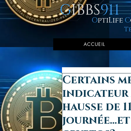
G
IBBS
911
O
ptiLife
C
T
ACCUEIL
Certains m
indicateur 
hausse de 1
journée...e