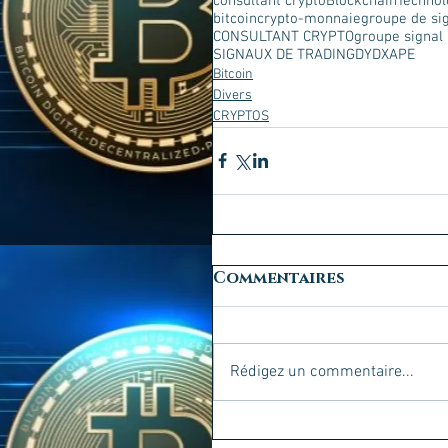
consultant crypto
Blockchain
Technol
bitcoin
crypto-monnaie
groupe de si
CONSULTANT CRYPTO
groupe signal 
SIGNAUX DE TRADING
DYDX
APE
Bitcoin
Divers
CRYPTOS
Commentaires
Rédigez un commentaire...