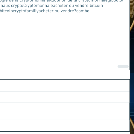
ogie de la cryptomonnaie
Adoption de la cryptomonnaie
giboulot
gnaux crypto
Cryptomonnaie
acheter ou vendre bitcoin
bitcoin
cryptofamilly
acheter ou vendre?
combo