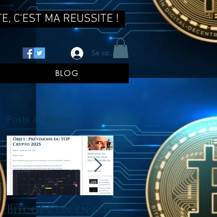
E, C'EST MA REUSSITE !
Se connecter
BLOG
Posts à l'affiche
Bitcoin, on en est
tu ne reussis pas