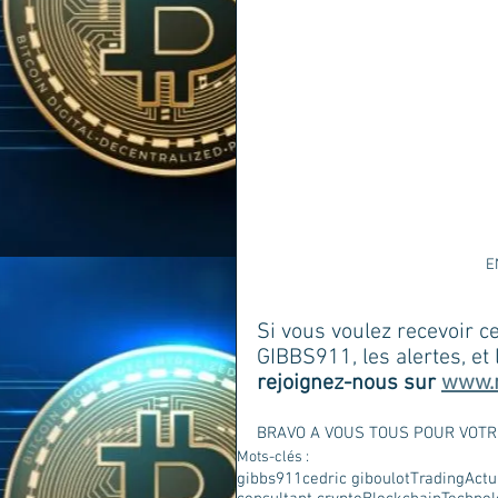
E
Si vous voulez recevoir ce
GIBBS911, les alertes, et
rejoignez-nous sur 
www.m
BRAVO A VOUS TOUS POUR VOTRE
Mots-clés :
gibbs911
cedric giboulot
Trading
Actu