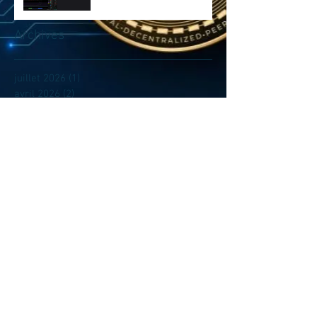
Archives
juillet 2026
(1)
1 post
avril 2026
(2)
2 posts
novembre 2025
(9)
9 posts
septembre 2025
(10)
10 posts
août 2025
(31)
31 posts
juillet 2025
(4)
4 posts
juin 2025
(5)
5 posts
avril 2025
(2)
2 posts
mars 2025
(14)
14 posts
février 2025
(1)
1 post
janvier 2025
(3)
3 posts
novembre 2024
(4)
4 posts
octobre 2024
(2)
2 posts
septembre 2024
(4)
4 posts
août 2024
(14)
14 posts
juillet 2024
(17)
17 posts