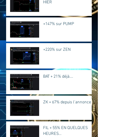
HIER
+147% sur PUMP
+220% sur ZEN
BAT + 21% déjà....
ZK + 67% depuis l'annonce
FIL + 55% EN QUELQUES
HEURES...