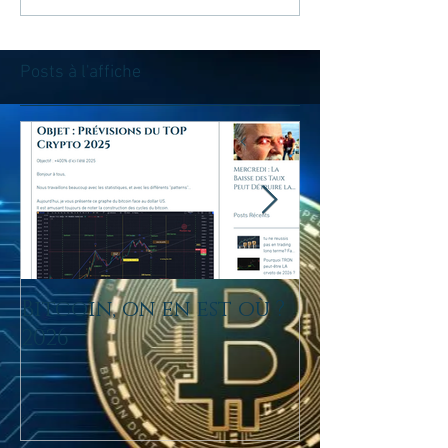
Posts à l'affiche
Bitcoin, on en est où ?
tu ne reussis
2026
trading lo
Fais tu du D