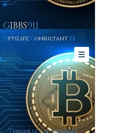
G
IBBS
911
O
ptiLife
C
onsultant
EI
Tenons le cap ensemble