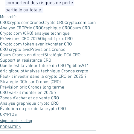
comportent des risques de perte 
partielle ou 
totale. 
Mots-clés :
CRO
Crypto.com
Cronos
Crypto CRO
Crypto.com coin
Analyse CRO
Prix CRO
Graphique CRO
Cours CRO
Crypto.com (CRO) analyse technique
Prévisions CRO 2025
Objectif prix CRO
Crypto.com token avenir
Acheter CRO
CRO crypto avis
Prévisions Cronos
Cours Cronos en direct
Stratégie DCA CRO
Support et résistance CRO
Quelle est la valeur future du CRO ?
gibbbs911
dric giboulot
Analyse technique Cronos crypto
Faut-il investir dans la crypto CRO en 2025 ?
Stratégie DCA sur Cronos (CRO)
Prévision prix Cronos long terme
CRO va-t-il monter en 2025 ?
Zones d’achat et de vente CRO
Analyse graphique crypto CRO
Évolution du prix de la crypto CRO
CRYPTOS
signaux de trading
FORMATION